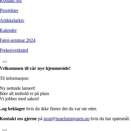
Kontakt oss
Prosjekter
Artikkelarkiv
Kalender
Først-seminar 2024
Prekenverksted
Velkommen til vår nye hjemmeside!
Til informasjon:
Ny nettside lansert!
Ikke alt innhold er på plass
Vi jobber med saken!
..og beklager
hvis du ikke finner det du var ute etter.
Kontakt oss gjerne
på
post@israelsmisjonen.no
hvis du har spørsmål.