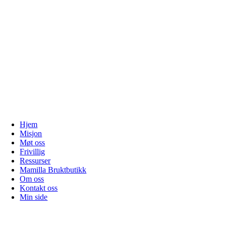
Hjem
Misjon
Møt oss
Frivillig
Ressurser
Mamilla Bruktbutikk
Om oss
Kontakt oss
Min side
Gå
til