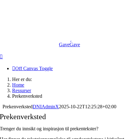
Skip
to
content
Gave
Gave
Off Canvas Toggle
Her er du:
Home
Ressurser
Prekenverksted
Prekenverksted
DNIAdminX
2025-10-22T12:25:28+02:00
Prekenverksted
Trenger du innsikt og inspirasjon til prekentekster?