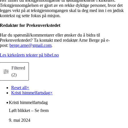
Her finner du tekstgjennomgåelse til søndagstekstene i kirkeåret.
Tekstgjennomgåelsen er gjort av en rekke dyktige personer, hvor det
legges vekt på at tekstgjennomgangen skal ta deg med inn i en jødisk
kontekst og sette fokus på misjon.
Redaktør for Prekenverkstedet
Har du spørsmål/kommentarer eller ønsker du å bidra til
Prekenverkstedet? Ta kontakt med redaktør Arne Berge på e-
post:
berge.arne@gmail.com
.
Les kirkeårets tekster på bibel.no
Filtered
(2)
Reset all
×
Kristi himmelfartsdag
×
Kristi himmelfartsdag
Løft blikket – Se frem
9. mai 2024