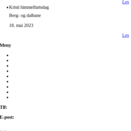
Les
Kristi himmelfartsdag
Berg- og dalbane
18. mai 2023
Les
Meny
Hjem
Misjon
Møt oss
Frivillig
Ressurser
Mamilla Bruktbutikk
Om oss
Kontakt oss
Min side
Tlf:
22 98 85 00
E-post:
post@israelsmisjonen.no