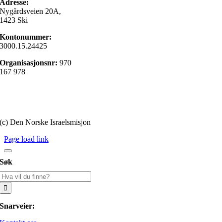
Adresse:
Nygårdsveien 20A,
1423 Ski
Kontonummer:
3000.15.24425
Organisasjonsnr:
970
167 978
Gi en gave
Personvernerklæring
(c) Den Norske Israelsmisjon
Page load link
Søk
Søk
etter:
Snarveier: