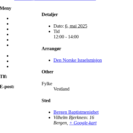
Meny
Detaljer
Hjem
Misjon
Dato:
6. mai 2025
Møt oss
Tid
Frivillig
12:00 - 14:00
Ressurser
Mamilla
Arrangør
Bruktbutikk
Om oss
Den Norske Israelsmisjon
Kontakt oss
Min side
Other
Tlf:
22 98 85 00
Fylke
E-post:
Vestland
Sted
Bergen Baptistmenighet
Vilhelm Bjerknesv. 16
Bergen
,
+ Google-kart