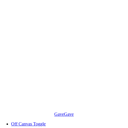
Skip
to
content
Gave
Gave
Off Canvas Toggle