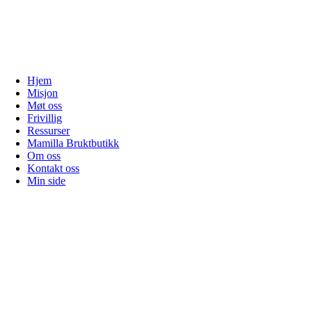
Hjem
Misjon
Møt oss
Frivillig
Ressurser
Mamilla Bruktbutikk
Om oss
Kontakt oss
Min side
Gå
til
toppen