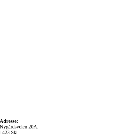
post@israelsmisjonen.no
Adresse:
Nygårdsveien 20A,
1423 Ski