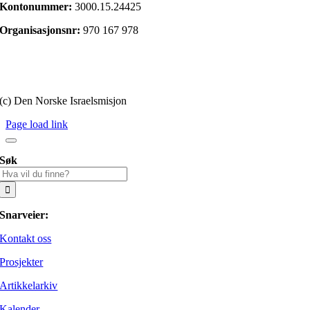
Kontonummer:
3000.15.24425
Organisasjonsnr:
970 167 978
Gi en gave
Personvernerklæring
(c) Den Norske Israelsmisjon
Page load link
Søk
Søk
etter:
Snarveier:
Kontakt oss
Prosjekter
Artikkelarkiv
Kalender