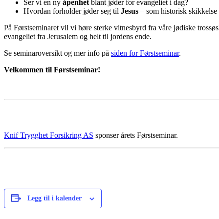
Ser vi en ny
åpenhet
blant jøder for evangeliet i dag?
Hvordan forholder jøder seg til
Jesus
– som historisk skikkels
På Førstseminaret vil vi høre sterke vitnesbyrd fra våre jødiske trossøsk
evangeliet fra Jerusalem og helt til jordens ende.
Se seminaroversikt og mer info på
siden for Førstseminar
.
Velkommen til Førstseminar!
Knif Trygghet Forsikring AS
sponser årets Førstseminar.
Legg til i kalender