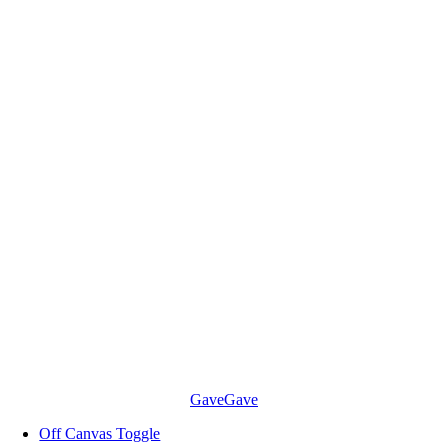
Skip
to
content
Gave
Gave
Off Canvas Toggle