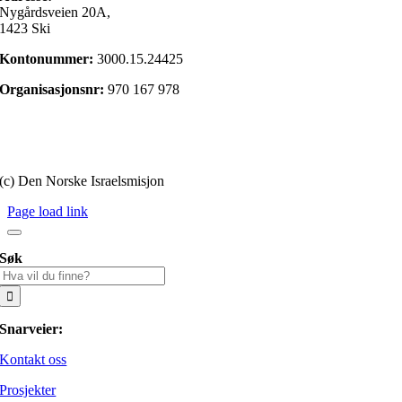
Nygårdsveien 20A,
1423 Ski
Kontonummer:
3000.15.24425
Organisasjonsnr:
970 167 978
Gi en gave
Personvernerklæring
(c) Den Norske Israelsmisjon
Page load link
Søk
Søk
etter:
Snarveier:
Kontakt oss
Prosjekter