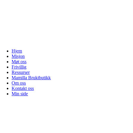
Hjem
Misjon
Møt oss
Frivillig
Ressurser
Mamilla Bruktbutikk
Om oss
Kontakt oss
Min side
Gå
til
toppen