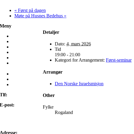
«
Først på dagen
Møte på Husnes Bedehus
»
Meny
Detaljer
Hjem
Misjon
Dato:
4. mars 2026
Møt oss
Tid
Frivillig
19:00 - 21:00
Ressurser
Kategori for Arrangement:
Først-seminar
Mamilla
Bruktbutikk
Arrangør
Om oss
Kontakt oss
Den Norske Israelsmisjon
Min side
Tlf:
22 98 85 00
Other
E-post:
Fylke
Rogaland
post@israelsmisjonen.no
Adresse: