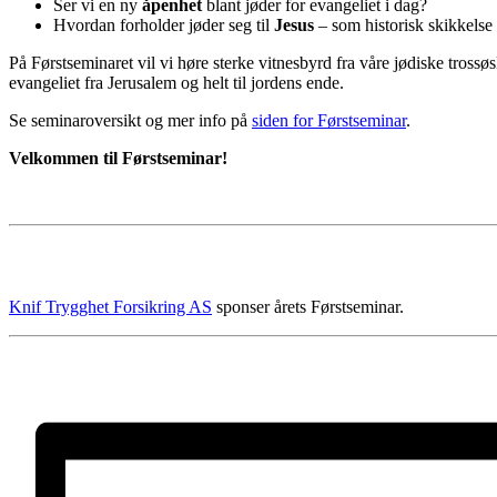
Ser vi en ny
åpenhet
blant jøder for evangeliet i dag?
Hvordan forholder jøder seg til
Jesus
– som historisk skikkels
På Førstseminaret vil vi høre sterke vitnesbyrd fra våre jødiske trossøsk
evangeliet fra Jerusalem og helt til jordens ende.
Se seminaroversikt og mer info på
siden for Førstseminar
.
Velkommen til Førstseminar!
Knif Trygghet Forsikring AS
sponser årets Førstseminar.