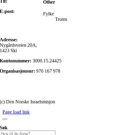
Tlf:
22 98 85 00
Other
E-post:
Fylke
Troms
post@israelsmisjonen.no
Adresse:
Nygårdsveien 20A,
1423 Ski
Kontonummer:
3000.15.24425
Organisasjonsnr:
970 167 978
Gi en gave
Personvernerklæring
(c) Den Norske Israelsmisjon
Page load link
Søk
Søk