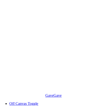
Skip
to
content
Gave
Gave
Off Canvas Toggle