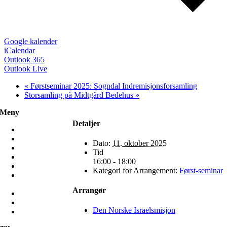
Google kalender
iCalendar
Outlook 365
Outlook Live
«
Førstseminar 2025: Sogndal Indremisjonsforsamling
Storsamling på Midtgård Bedehus
»
Meny
Detaljer
Hjem
Misjon
Dato:
11. oktober 2025
Møt oss
Tid
Frivillig
16:00 - 18:00
Ressurser
Kategori for Arrangement:
Først-seminar
Mamilla
Bruktbutikk
Arrangør
Om oss
Kontakt oss
Den Norske Israelsmisjon
Min side