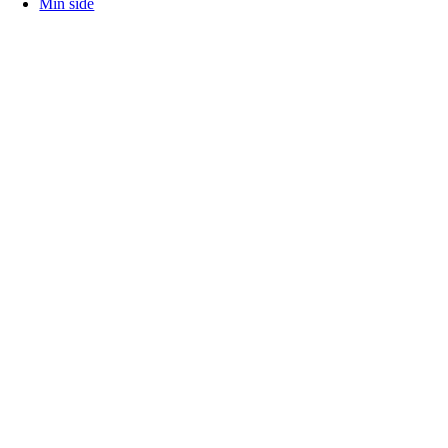
Min side
Gå
til
toppen