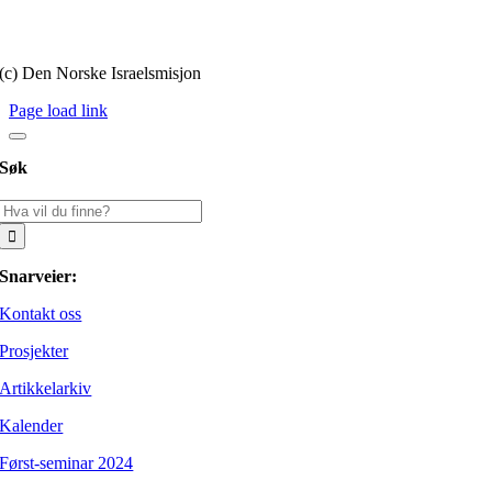
Personvernerklæring
(c) Den Norske Israelsmisjon
Page load link
Søk
Søk
etter:
Snarveier:
Kontakt oss
Prosjekter
Artikkelarkiv
Kalender
Først-seminar 2024