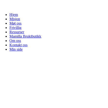
Hjem
Misjon
Møt oss
Frivillig
Ressurser
Mamilla Bruktbutikk
Om oss
Kontakt oss
Min side
Gå
til
toppen