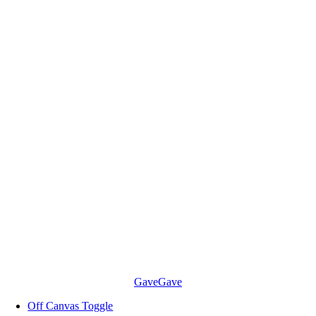
Skip
to
content
Gave
Gave
Off Canvas Toggle