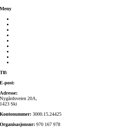
Meny
Hjem
Misjon
Møt oss
Frivillig
Ressurser
Mamilla Bruktbutikk
Om oss
Kontakt oss
Min side
Tlf:
22 98 85 00
E-post:
post@israelsmisjonen.no
Adresse:
Nygårdsveien 20A,
1423 Ski
Kontonummer:
3000.15.24425
Organisasjonsnr:
970 167 978
Gi en gave