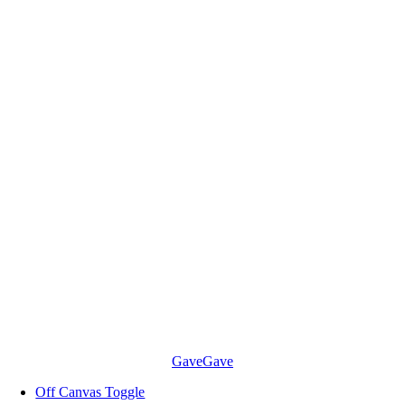
Skip
to
content
Gave
Gave
Off Canvas Toggle