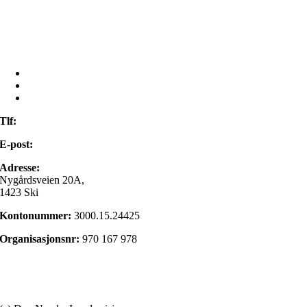
Bruktbutikk
Om oss
Kontakt oss
Min side
Tlf:
22 98 85 00
E-post:
post@israelsmisjonen.no
Adresse:
Nygårdsveien 20A,
1423 Ski
Kontonummer:
3000.15.24425
Organisasjonsnr:
970 167 978
Gi en gave
Personvernerklæring