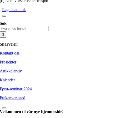
(c) Den Norske Israelsmisjon
Page load link
Søk
Søk
etter:
Snarveier:
Kontakt oss
Prosjekter
Artikkelarkiv
Kalender
Først-seminar 2024
Prekenverksted
Velkommen til vår nye hjemmeside!