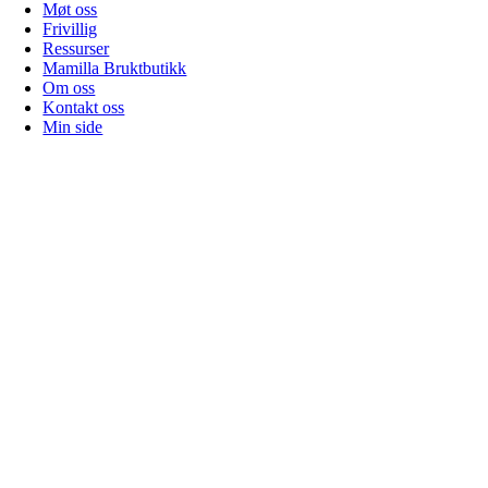
Møt oss
Frivillig
Ressurser
Mamilla Bruktbutikk
Om oss
Kontakt oss
Min side
Gå
til
toppen