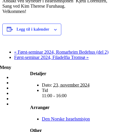
Andakt ved styrleder i Israelsmisjonen Kjetil Lorentzen,
Sang ved Kim Therese Furuhaug.
Velkommen!
Legg til i kalender
«
Først-seminar 2024, Romarheim Bedehus (del 2)
Først-seminar 2024, Filadelfia Tromsø
»
Meny
Detaljer
Hjem
Misjon
Dato:
23. november 2024
Møt oss
Tid
Frivillig
11:00 - 16:00
Ressurser
Mamilla
Arrangør
Den Norske Israelsmisjon
Other