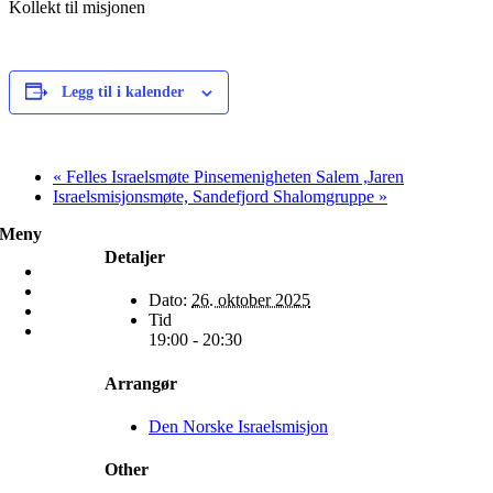
Kollekt til misjonen
Legg til i kalender
«
Felles Israelsmøte Pinsemenigheten Salem ,Jaren
Israelsmisjonsmøte, Sandefjord Shalomgruppe
»
Meny
Detaljer
Hjem
Misjon
Dato:
26. oktober 2025
Møt oss
Tid
Frivillig
19:00 - 20:30
Arrangør
Den Norske Israelsmisjon
Other