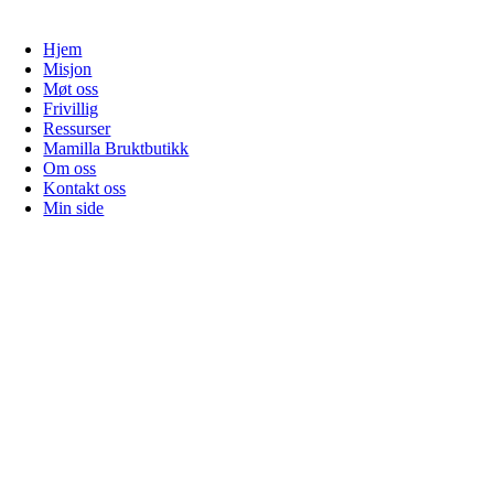
Hjem
Misjon
Møt oss
Frivillig
Ressurser
Mamilla Bruktbutikk
Om oss
Kontakt oss
Min side
Gå
til
toppen