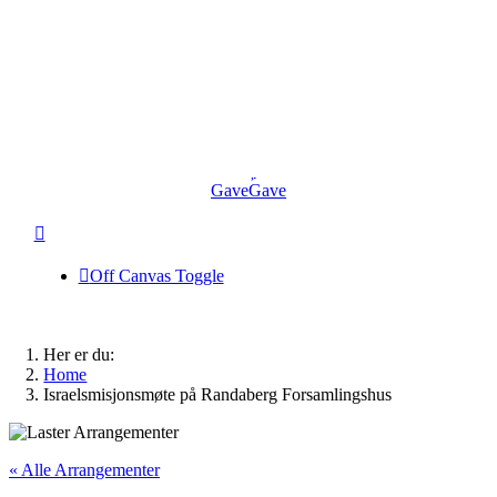
Skip
to
content
Gave
Gave
Off Canvas Toggle
Her er du:
Home
Israelsmisjonsmøte på Randaberg Forsamlingshus
« Alle Arrangementer