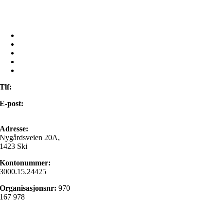
Ressurser
Mamilla Bruktbutikk
Om oss
Kontakt oss
Min side
Tlf:
22 98 85 00
E-post:
post@israelsmisjonen.no
Adresse:
Nygårdsveien 20A,
1423 Ski
Kontonummer:
3000.15.24425
Organisasjonsnr:
970
167 978
Gi en gave