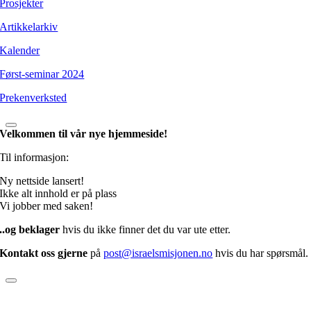
Prosjekter
Artikkelarkiv
Kalender
Først-seminar 2024
Prekenverksted
Velkommen til vår nye hjemmeside!
Til informasjon:
Ny nettside lansert!
Ikke alt innhold er på plass
Vi jobber med saken!
..og beklager
hvis du ikke finner det du var ute etter.
Kontakt oss gjerne
på
post@israelsmisjonen.no
hvis du har spørsmål.