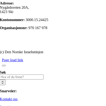
Adresse:
Nygårdsveien 20A,
1423 Ski
Kontonummer:
3000.15.24425
Organisasjonsnr:
970 167 978
Gi en gave
Personvernerklæring
(c) Den Norske Israelsmisjon
Page load link
Søk
Søk
etter:
Snarveier:
Kontakt oss