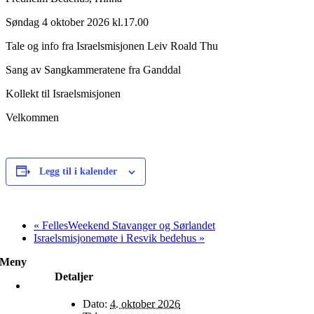
Søndag 4 oktober 2026 kl.17.00
Tale og info fra Israelsmisjonen Leiv Roald Thu
Sang av Sangkammeratene fra Ganddal
Kollekt til Israelsmisjonen
Velkommen
Legg til i kalender
«
FellesWeekend Stavanger og Sørlandet
Israelsmisjonemøte i Resvik bedehus
»
Meny
Detaljer
Hjem
Dato:
4. oktober 2026