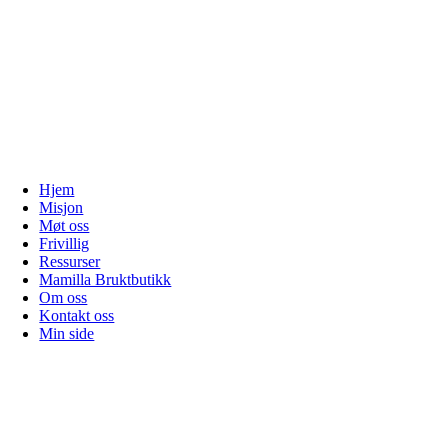
Hjem
Misjon
Møt oss
Frivillig
Ressurser
Mamilla Bruktbutikk
Om oss
Kontakt oss
Min side
Gå
til
toppen