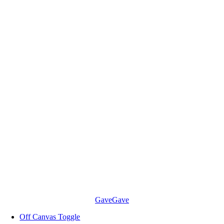
Skip
to
content
Gave
Gave
Off Canvas Toggle