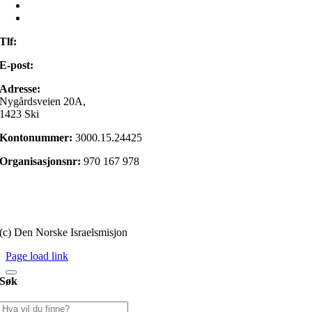
Kontakt oss
Min side
Tlf:
22 98 85 00
E-post:
post@israelsmisjonen.no
Adresse:
Nygårdsveien 20A,
1423 Ski
Kontonummer:
3000.15.24425
Organisasjonsnr:
970 167 978
Gi en gave
Personvernerklæring
(c) Den Norske Israelsmisjon
Page load link
Søk
Søk