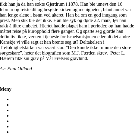
fikk han ja da han søkte Gjerdrum i 1878. Han ble utnevt den 16.
februar og reiste dit og besøkte kirken og menigheten; blant annet var
han lenge alene i bønn ved alteret. Han ba om en god inngang som
prest. Men slik ble det ikke. Han ble syk og døde 22. mars, før han
rakk å tiltre embetet. Hjertet hadde plaget ham i perioder, og han hadde
måttet reise på kuropphold flere ganger. Og sparte seg gjorde han
definitivt ikke, verken i tjeneste for Israelsmisjonen eller alt det andre.
Kanskje vi ville sagt at han brente seg ut? Deltakelsen i
Trefoldighetskirken var svært stor. ”Den kunde ikke rumme den store
sørgeskare”, heter det biografien som M.J. Færden skrev. Peter L.
Hærem fikk sin grav på Vår Frelsers gravlund.
Av: Paul Odland
Meny
Hjem
Misjon
Møt oss
Frivillig
Ressurser
Mamilla Bruktbutikk
Om oss