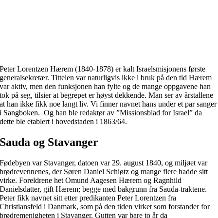
Peter Lorentzen Hærem (1840-1878) er kalt Israelsmisjonens første
generalsekretær. Tittelen var naturligvis ikke i bruk på den tid Hærem
var aktiv, men den funksjonen han fylte og de mange oppgavene han
tok på seg, tilsier at begrepet er høyst dekkende. Man ser av årstallene
at han ikke fikk noe langt liv. Vi finner navnet hans under et par sanger
i Sangboken. Og han ble redaktør av ”Missionsblad for Israel” da
dette ble etablert i hovedstaden i 1863/64.
Sauda og Stavanger
Fødebyen var Stavanger, datoen var 29. august 1840, og miljøet var
brødrevennenes, der Søren Daniel Schiøtz og mange flere hadde sitt
virke. Foreldrene het Omund Aagesen Hærem og Ragnhild
Danielsdatter, gift Hærem; begge med bakgrunn fra Sauda-traktene.
Peter fikk navnet sitt etter predikanten Peter Lorentzen fra
Christiansfeld i Danmark, som på den tiden virket som forstander for
brødremenigheten i Stavanger. Gutten var bare to år da