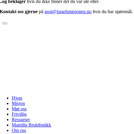
..og beklager
hvis du ikke finner det du var ute etter.
Kontakt oss gjerne
på
post@israelsmisjonen.no
hvis du har spørsmål.
Hjem
Misjon
Møt oss
Frivillig
Ressurser
Mamilla Bruktbutikk
Om oss