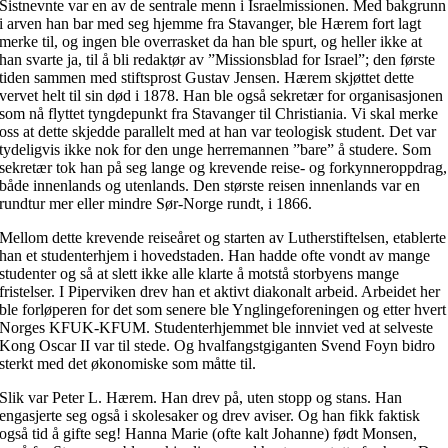
Sistnevnte var en av de sentrale menn i Israelmissionen. Med bakgrunn
i arven han bar med seg hjemme fra Stavanger, ble Hærem fort lagt
merke til, og ingen ble overrasket da han ble spurt, og heller ikke at
han svarte ja, til å bli redaktør av ”Missionsblad for Israel”; den første
tiden sammen med stiftsprost Gustav Jensen. Hærem skjøttet dette
vervet helt til sin død i 1878. Han ble også sekretær for organisasjonen
som nå flyttet tyngdepunkt fra Stavanger til Christiania. Vi skal merke
oss at dette skjedde parallelt med at han var teologisk student. Det var
tydeligvis ikke nok for den unge herremannen ”bare” å studere. Som
sekretær tok han på seg lange og krevende reise- og forkynneroppdrag,
både innenlands og utenlands. Den største reisen innenlands var en
rundtur mer eller mindre Sør-Norge rundt, i 1866.
Mellom dette krevende reiseåret og starten av Lutherstiftelsen, etablerte
han et studenterhjem i hovedstaden. Han hadde ofte vondt av mange
studenter og så at slett ikke alle klarte å motstå storbyens mange
fristelser. I Piperviken drev han et aktivt diakonalt arbeid. Arbeidet her
ble forløperen for det som senere ble Ynglingeforeningen og etter hvert
Norges KFUK-KFUM. Studenterhjemmet ble innviet ved at selveste
Kong Oscar II var til stede. Og hvalfangstgiganten Svend Foyn bidro
sterkt med det økonomiske som måtte til.
Slik var Peter L. Hærem. Han drev på, uten stopp og stans. Han
engasjerte seg også i skolesaker og drev aviser. Og han fikk faktisk
også tid å gifte seg! Hanna Marie (ofte kalt Johanne) født Monsen,