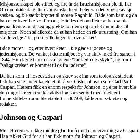
Misjonsselskapet ble stiftet, og fire år da Israelsmisjonen ble til. Far
Omund døde da gutten var ganske liten. Peter var den yngste av sju
søsken, og ble sterkt knyttet til moren Ragnhild. Både som barn og da
han etter hvert ble konfirmant, fortelles det om Peter at han samlet
jevnaldrende rundt seg og prekte for dem; og samlet inn midler til
misjonen. Noen så allerede da at han hadde en rik utrustning. Om han
skulle velge å bli prest, ville ingen bli overrasket!
Både moren – og etter hvert Peter – ble glade i jødene og
jødemisjonen. De vanket i dette miljøet og var aktivt med fra starten i
1844. Hun lærte ham å elske jødene ”for fædrenes skyld”, og fordi
”saliggjørelsen er kommet til os fra jøderne”.
Da han kom til hovedstaden og skrev seg inn som teologisk student,
fikk han sitte under kateteret til så vel Gisle Johnson som Carl Paul
Caspari. Hærem fikk en enorm respekt for Johnson, og etter hvert ble
den unge Hærem trukket aktivt inn som sentral medarbeider i
Lutherstiftelsen som ble etablert i 1867/68; både som sekretær og
redaktør.
Johnson og Caspari
Men Hærem var ikke mindre glad for å motta undervisning av Caspari.
Han takket Gud for alt han fikk motta fra Johnson og Caspari.