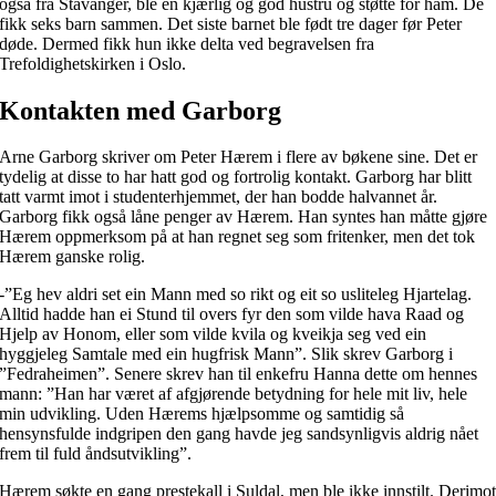
også fra Stavanger, ble en kjærlig og god hustru og støtte for ham. De
fikk seks barn sammen. Det siste barnet ble født tre dager før Peter
døde. Dermed fikk hun ikke delta ved begravelsen fra
Trefoldighetskirken i Oslo.
Kontakten med Garborg
Arne Garborg skriver om Peter Hærem i flere av bøkene sine. Det er
tydelig at disse to har hatt god og fortrolig kontakt. Garborg har blitt
tatt varmt imot i studenterhjemmet, der han bodde halvannet år.
Garborg fikk også låne penger av Hærem. Han syntes han måtte gjøre
Hærem oppmerksom på at han regnet seg som fritenker, men det tok
Hærem ganske rolig.
-”Eg hev aldri set ein Mann med so rikt og eit so usliteleg Hjartelag.
Alltid hadde han ei Stund til overs fyr den som vilde hava Raad og
Hjelp av Honom, eller som vilde kvila og kveikja seg ved ein
hyggjeleg Samtale med ein hugfrisk Mann”. Slik skrev Garborg i
”Fedraheimen”. Senere skrev han til enkefru Hanna dette om hennes
mann: ”Han har været af afgjørende betydning for hele mit liv, hele
min udvikling. Uden Hærems hjælpsomme og samtidig så
hensynsfulde indgripen den gang havde jeg sandsynligvis aldrig nået
frem til fuld åndsutvikling”.
Hærem søkte en gang prestekall i Suldal, men ble ikke innstilt. Derimo