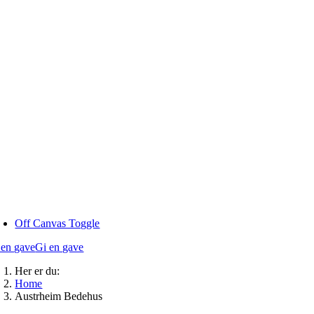
Skip
to
content
Off Canvas Toggle
 en gave
Gi en gave
Her er du:
Home
Austrheim Bedehus