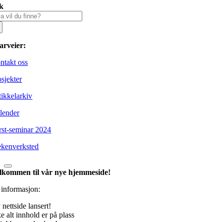
k
k
er:
arveier:
ntakt oss
osjekter
tikkelarkiv
lender
rst-seminar 2024
ekenverksted
lkommen til vår nye hjemmeside!
l informasjon:
nettside lansert!
e alt innhold er på plass