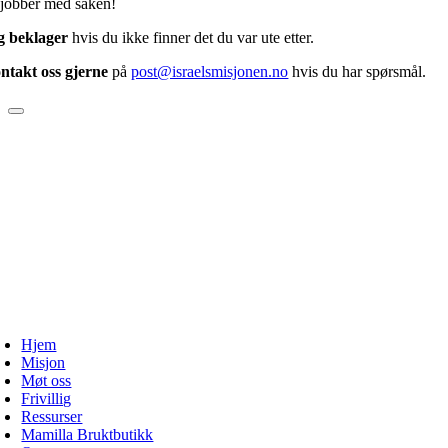
 jobber med saken!
og beklager
hvis du ikke finner det du var ute etter.
ntakt oss gjerne
på
post@israelsmisjonen.no
hvis du har spørsmål.
Hjem
Misjon
Møt oss
Frivillig
Ressurser
Mamilla Bruktbutikk