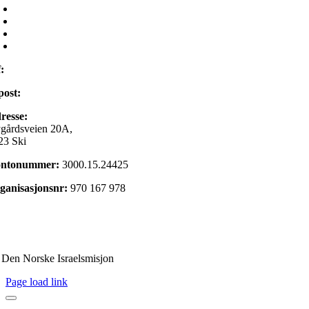
Mamilla Bruktbutikk
Om oss
Kontakt oss
Min side
f:
22 98 85 00
post:
post@israelsmisjonen.no
resse:
gårdsveien 20A,
23 Ski
ntonummer:
3000.15.24425
ganisasjonsnr:
970 167 978
 en gave
rsonvernerklæring
) Den Norske Israelsmisjon
Page load link