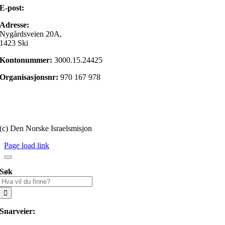
E-post:
post@israelsmisjonen.no
Adresse:
Nygårdsveien 20A,
1423 Ski
Kontonummer:
3000.15.24425
Organisasjonsnr:
970 167 978
Gi en gave
Personvernerklæring
(c) Den Norske Israelsmisjon
Page load link
Søk
Søk
etter:
Snarveier: