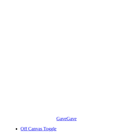
Skip
to
content
Gave
Gave
Off Canvas Toggle