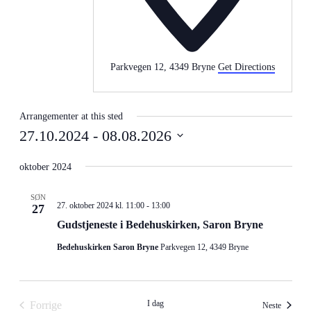
Parkvegen 12, 4349 Bryne
Get Directions
Arrangementer at this sted
27.10.2024
 - 
08.08.2026
Velg
dato.
oktober 2024
SØN
27. oktober 2024 kl. 11:00
-
13:00
27
Gudstjeneste i Bedehuskirken, Saron Bryne
Bedehuskirken Saron Bryne
Parkvegen 12, 4349 Bryne
I dag
Forrige
Arrange
Neste