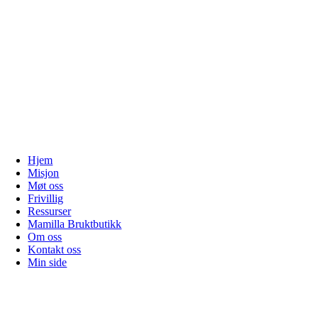
Hjem
Misjon
Møt oss
Frivillig
Ressurser
Mamilla Bruktbutikk
Om oss
Kontakt oss
Min side
Gå
til
toppen