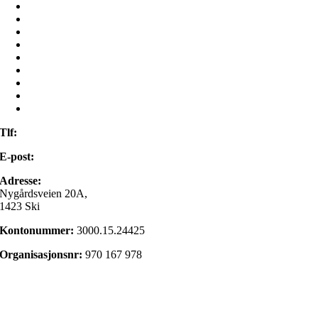
Hjem
Misjon
Møt oss
Frivillig
Ressurser
Mamilla Bruktbutikk
Om oss
Kontakt oss
Min side
Tlf:
22 98 85 00
E-post:
post@israelsmisjonen.no
Adresse:
Nygårdsveien 20A,
1423 Ski
Kontonummer:
3000.15.24425
Organisasjonsnr:
970 167 978
Gi en gave
Personvernerklæring