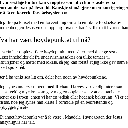
I vår vestlige kultur kan vi opptre som at vi har «fasiten» på
vordan det var på Jesu tid. Kanskje vi må gjøre noen korrigeringe
r å få en korrekt forståelse,
sier han.
Jeg dro på kurset med en forventning om å få en rikere forståelse av
mmenhengen Jesus vokste opp i og hva det har å si for mitt liv med han
va har vært høydepunktet til nå?
rstein har opplevd flere høydepunkt, men sliter med å velge seg
ett.
rset inneholder alt fra undervisningsøkter om ulike temaer til
skursjoner og møter med lokale, så jeg kan forstå at jeg ikke gav ham e
kelt spørsmål.
ter å ha tenkt seg litt om, deler han noen av høydepunktene.
Jeg synes undervisningen med Richard Harvey var veldig interessant.
n sa veldig mye bra som gav meg en opplevelse av at evangeliene
rener oss i troen, enten vi har en jødisk eller hedensk bakgrunn. Vi er ett
istus, noe jeg synes han klarte å formidle på en bekreftende og
ppbyggelig måte.
Et annet høydepunkt var å få være i Magdala, i synagogen der Jesus
nnsynligvis har talt.