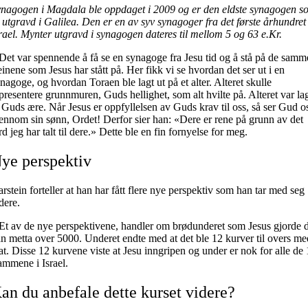
nagogen i Magdala ble oppdaget i 2009 og er den eldste synagogen s
 utgravd i Galilea. Den er en av syv synagoger fra det første århundret 
rael. Mynter utgravd i synagogen dateres til mellom 5 og 63 e.Kr.
Det var spennende å få se en synagoge fra Jesu tid og å stå på de samm
einene som Jesus har stått på. Her fikk vi se hvordan det ser ut i en
nagoge, og hvordan Toraen ble lagt ut på et alter. Alteret skulle
presentere grunnmuren, Guds hellighet, som alt hvilte på. Alteret var la
l Guds ære. Når Jesus er oppfyllelsen av Guds krav til oss, så ser Gud o
ennom sin sønn, Ordet! Derfor sier han: «Dere er rene på grunn av det
d jeg har talt til dere.» Dette ble en fin fornyelse for meg.
ye perspektiv
rstein forteller at han har fått flere nye perspektiv som han tar med seg
dere.
Et av de nye perspektivene, handler om brødunderet som Jesus gjorde 
n metta over 5000. Underet endte med at det ble 12 kurver til overs me
t. Disse 12 kurvene viste at Jesu inngripen og under er nok for alle de
ammene i Israel.
an du anbefale dette kurset videre?