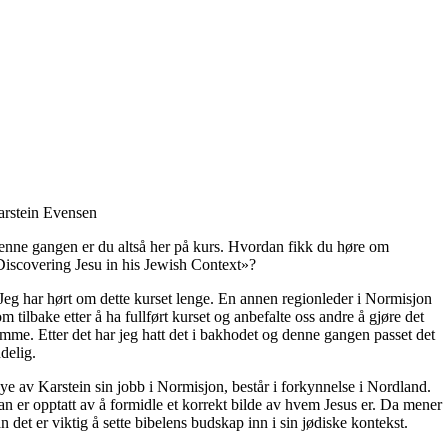
arstein Evensen
nne gangen er du altså her på kurs. Hvordan fikk du høre om
iscovering Jesu in his Jewish Context»?
Jeg har hørt om dette kurset lenge. En annen regionleder i Normisjon
m tilbake etter å ha fullført kurset og anbefalte oss andre å gjøre det
mme. Etter det har jeg hatt det i bakhodet og denne gangen passet det
delig.
e av Karstein sin jobb i Normisjon, består i forkynnelse i Nordland.
n er opptatt av å formidle et korrekt bilde av hvem Jesus er. Da mener
n det er viktig å sette bibelens budskap inn i sin jødiske kontekst.