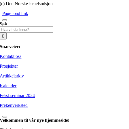
(c) Den Norske Israelsmisjon
Page load link
Søk
Søk
etter:
Snarveier:
Kontakt oss
Prosjekter
Artikkelarkiv
Kalender
Først-seminar 2024
Prekenverksted
Velkommen til vår nye hjemmeside!