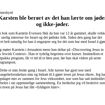
itnesbyrd
Karsten ble berørt av det han lærte om jøde
og ikke-jøder.
 bok som Karstein Evensen fikk da han var 12 år gammel, skulle vekk
 særlig interesse for Israel og det jødiske folk. Siden den gang har det
rt helt naturlig for han å engasjere seg for det som har med Israel å gjø
g møter Karstein i Jerusalem mens han deltar på «Discovering Jesus in
s Jewish Context». Han er tydelig begeistra over kurset. Innimellom et
ttpakka program, får vi tid til et liten prat, før han skal videre på neste
rogrampost.
Dette er min femte gang i Israel. Alle turene har gjort noe med
angelieforståelsen min og bidratt til å gjøre troen på Jesus rikere. Jeg ha
pdaget mer av rammen for Jesu virksomhet, noe som har satt innholdet 
belen i sin opprinnelige sammenheng. En berikelse jeg vil beskrive so
 troen på Jesus har fått «fyldigere klær».