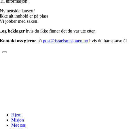
Til informasjon:
Ny nettside lansert!
Ikke alt innhold er på plass
Vi jobber med saken!
..og beklager
hvis du ikke finner det du var ute etter.
Kontakt oss gjerne
på
post@israelsmisjonen.no
hvis du har spørsmål.
Hjem
Misjon
Møt oss