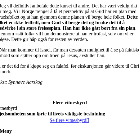
Jeg vil definitivt anbefale dette kurset til andre. Det har vært veldig rikt
r meg. Vi i Norge trenger å få et perspektiv på at Gud har en plan med
raelsfolket og at han gjennom denne planen vil berge hele folket.
Dette
lket er ikke feilfritt, men Gud vil berge det og bruke det til å
dvirke i sin store frelsesplan
.
Han har ikke gått bort fra sin plan
.
ennom «sitt folk» vil han demonstrere at han er trofast, selv om vi er
oløse. Dette gir håp også for resten av verden.
Når man kommer til Israel, får man dessuten mulighet til å se på faktisk
rhold som støtter opp om troen på Jesus, avslutter han.
 er det tid for å kjøpe seg en falafel, før ekskursjonen går videre til Chri
hurch.
ekst: Synnøve Aarskog
Flere vitnesbyrd
itnesbyrd
edsomheten som førte til livets viktigste beslutning
Se flere vitnesbyrd
Meny