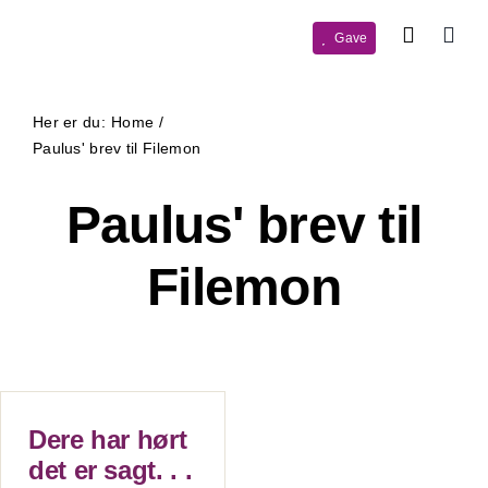
Skip
Gave
to
content
Her er du:
Home
Paulus' brev til Filemon
Paulus' brev til
Filemon
Dere har hørt
det er sagt. . .