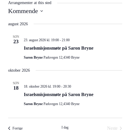
Arrangementer at this sted
Kommende
Velg
dato.
august 2026
SØN
23. august 2026 kl. 19:00
-
21:00
23
Israelsmisjonsmøte på Saron Bryne
Saron Bryne
Parkvegen 12,4340 Bryne
oktober 2026
SØN
18. oktober 2026 kl. 19:00
-
20:30
18
Israelsmisjonsmøte på Saron Bryne
Saron Bryne
Parkvegen 12,4340 Bryne
I dag
Neste
Arrangementer
Forrige