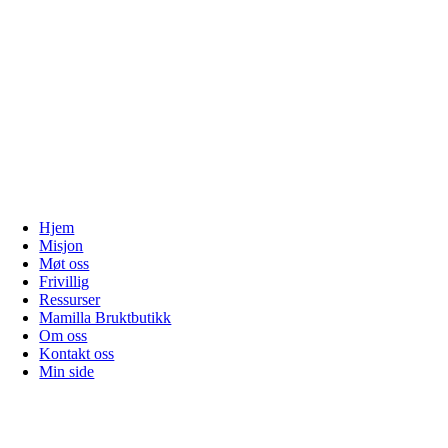
Hjem
Misjon
Møt oss
Frivillig
Ressurser
Mamilla Bruktbutikk
Om oss
Kontakt oss
Min side
Gå
til
toppen