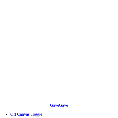
Skip
to
content
Gave
Gave
Off Canvas Toggle