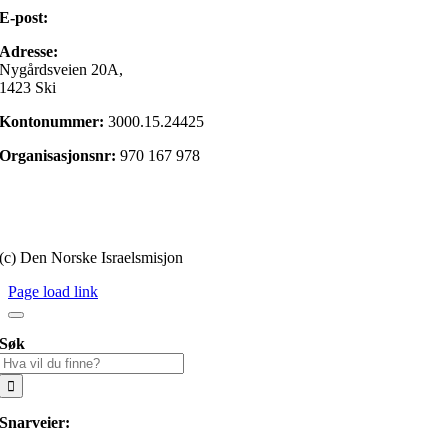
E-post:
post@israelsmisjonen.no
Adresse:
Nygårdsveien 20A,
1423 Ski
Kontonummer:
3000.15.24425
Organisasjonsnr:
970 167 978
Gi en gave
Personvernerklæring
(c) Den Norske Israelsmisjon
Page load link
Søk
Søk
etter:
Snarveier: