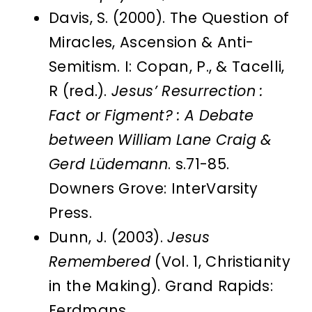
Davis, S. (2000). The Question of
Miracles, Ascension & Anti-
Semitism. I: Copan, P., & Tacelli,
R (red.).
Jesus’ Resurrection :
Fact or Figment? : A Debate
between William Lane Craig &
Gerd Lüdemann
. s.71-85.
Downers Grove: InterVarsity
Press.
Dunn, J. (2003).
Jesus
Remembered
(Vol. 1, Christianity
in the Making). Grand Rapids:
Eerdmans.